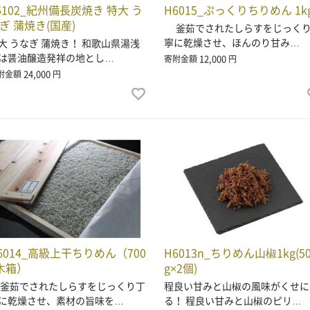
6102_紀州備長炭焼き 特大 う
H6015_ぷっくりちりめん 1k
ぎ 蒲焼き(国産)
釜茹でされたしらすをじっく
寧に乾燥させ、ほんのり甘み…
大 うなぎ 蒲焼き！ 和歌山県湯浅
は醤油醸造発祥の地とし…
12,000
寄附金額
円
24,000
附金額
円
6014_高級上干ちりめん（700
H6013n_ちりめん山椒1kg(50
木箱）
g×2個)
茹でされたしらすをじっくり丁
程良い甘みと山椒の風味がくせに
に乾燥させ、素材の旨味を…
る！ 程良い甘みと山椒のピリ…