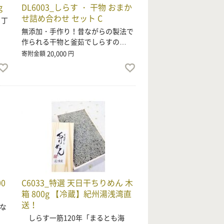
g
DL6003_しらす ・ 干物 おまか
せ詰め合わせ セット C
り丁
無添加・手作り！昔ながらの製法で
作られる干物と釜茹でしらすの…
20,000
寄附金額
円
0
C6033_特選 天日干ちりめん 木
箱 800g 【冷蔵】紀州湯浅湾直
送！
な
しらす一筋120年「まるとも海