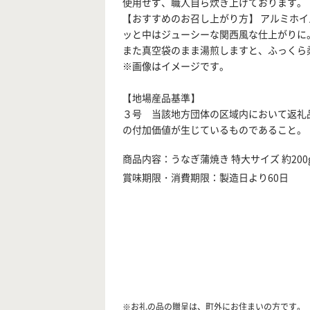
使用せず、職人自ら炊き上げております。
【おすすめのお召し上がり方】 アルミホ
ッと中はジューシーな関西風な仕上がりに
また真空袋のまま湯煎しますと、ふっくら
※画像はイメージです。
【地場産品基準】
３号 当該地方団体の区域内において返礼
の付加価値が生じているものであること。
商品内容：うなぎ蒲焼き 特大サイズ 約200g
賞味期限・消費期限：製造日より60日
※お礼の品の贈呈は、町外にお住まいの方です。