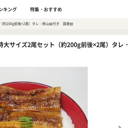
ンキング
特集・おすすめ
（約200g前後×2尾）タレ・粉山椒付き 国産鰻
 特大サイズ2尾セット（約200g前後×2尾）タ