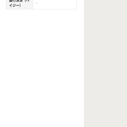
銀行決済（ペ
-
イジー）