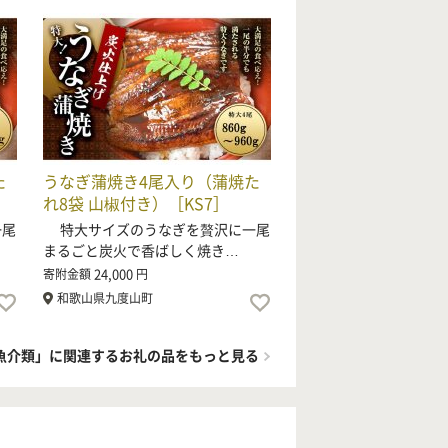
た
うなぎ蒲焼き4尾入り（蒲焼た
れ8袋 山椒付き）［KS7］
一尾
特大サイズのうなぎを贅沢に一尾
まるごと炭火で香ばしく焼き…
24,000
寄附金額
円
和歌山県九度山町
魚介類」に関連するお礼の品をもっと見る