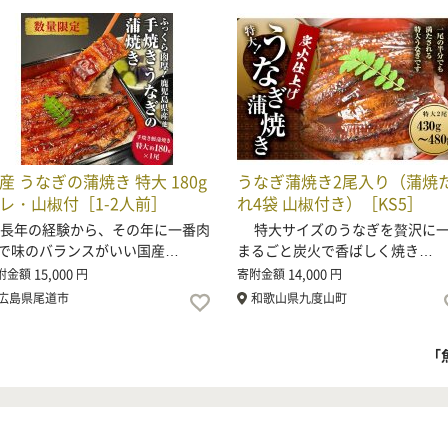
産 うなぎの蒲焼き 特大 180g
うなぎ蒲焼き2尾入り（蒲焼
レ・山椒付［1-2人前］
れ4袋 山椒付き）［KS5］
年の経験から、その年に一番肉
特大サイズのうなぎを贅沢に
で味のバランスがいい国産…
まるごと炭火で香ばしく焼き…
15,000
14,000
附金額
円
寄附金額
円
広島県尾道市
和歌山県九度山町
「