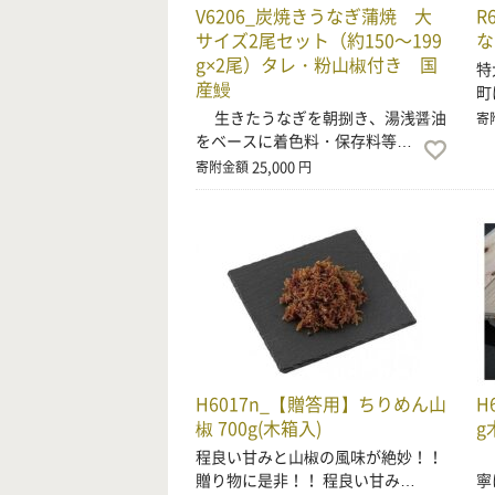
V6206_炭焼きうなぎ蒲焼 大
R
サイズ2尾セット（約150～199
な
g×2尾）タレ・粉山椒付き 国
特
産鰻
町
生きたうなぎを朝捌き、湯浅醤油
寄
をベースに着色料・保存料等…
25,000
寄附金額
円
H6017n_【贈答用】ちりめん山
H
椒 700g(木箱入)
g
程良い甘みと山椒の風味が絶妙！！
釜
贈り物に是非！！ 程良い甘み…
寧