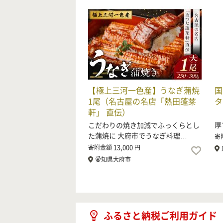
【極上三河一色産】うなぎ蒲焼
国
1尾（名古屋の名店「熱田蓬莱
タ
軒」 直伝）
長
厚
こだわりの焼き加減でふっくらとし
た蒲焼に 大府市でうなぎ料理…
寄
13,000
寄附金額
円
愛知県大府市
ふるさと納税ご利用ガイド