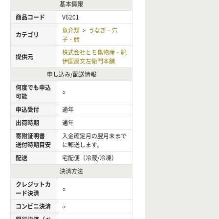
基本情報
商品コード
V6201
魚介類
うなぎ・穴
>
カテゴリ
子・鱧
株式会社とち亀物産・紀
提供元
伊国屋文左衛門本舗
申し込み/配送情報
何度でも申込
○
可能
申込受付
通年
出荷時期
通年
寄附証明書
入金確定月の翌月末まで
送付時期目安
に郵送します。
配送
宅配便（冷蔵/冷凍）
決済方法
クレジットカ
○
ード決済
コンビニ決済
○